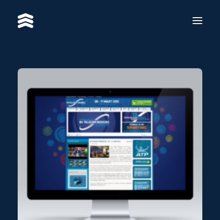
SERVICES
WORKS
RE·BRAND
ABOUT US
CONTACT
BS