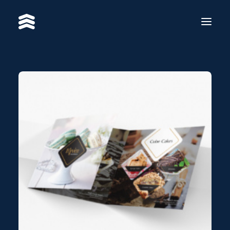
SERVICES
WORKS
RE·BRAND
ABOUT US
CONTACT
BS