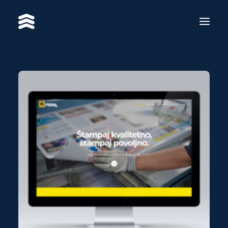
SERVICES
WORKS
RE·BRAND
ABOUT US
CONTACT
BS