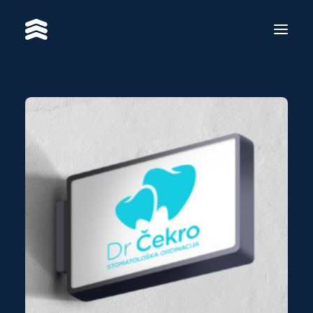
SERVICES
WORKS
RE·BRAND
ABOUT US
CONTACT
BS