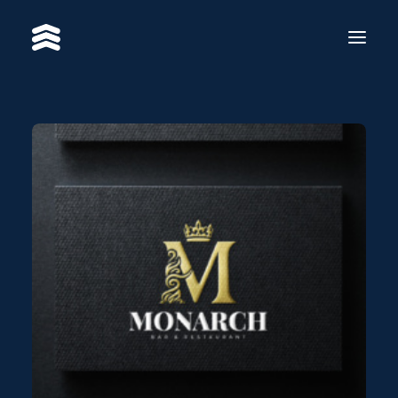
SERVICES
WORKS
RE·BRAND
ABOUT US
CONTACT
BS