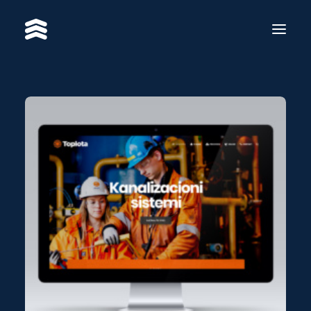
USLUGE
RADOVI
RE·BRAND
O NAMA
KONTAKT
EN