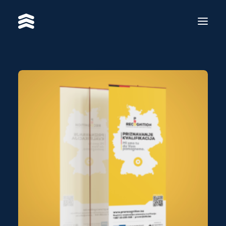
USLUGE
RADOVI
RE·BRAND
O NAMA
KONTAKT
EN