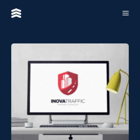
USLUGE
RADOVI
RE·BRAND
O NAMA
KONTAKT
EN