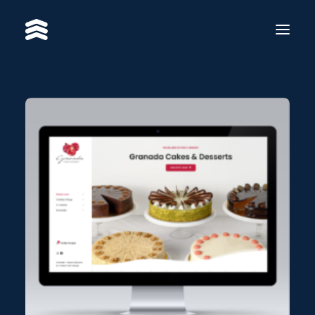
USLUGE
RADOVI
RE·BRAND
O NAMA
KONTAKT
EN