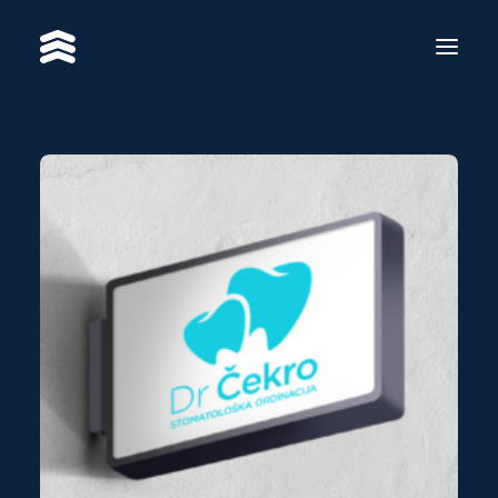
USLUGE
RADOVI
RE·BRAND
O NAMA
KONTAKT
EN