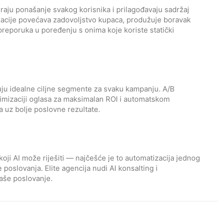
raju ponašanje svakog korisnika i prilagođavaju sadržaj
izacije povećava zadovoljstvo kupaca, produžuje boravak
 preporuka u poređenju s onima koje koriste statički
ikuju idealne ciljne segmente za svaku kampanju. A/B
ptimizaciji oglasa za maksimalan ROI i automatskom
 uz bolje poslovne rezultate.
i AI može riješiti — najčešće je to automatizacija jednog
poslovanja. Elite agencija nudi AI konsalting i
vaše poslovanje.