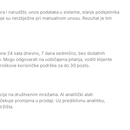
ura i narudžbi, unos podataka u sisteme, slanje podsjetnika
 koje su neizbježne pri manualnom unosu. Rezultat je tim
tupne 24 sata dnevno, 7 dana sedmično, bez dodatnih
. Mogu odgovarati na uobičajena pitanja, voditi klijente
troškove korisničke podrške za do 30 posto.
je na društvenim mrežama. AI analitički alati
očekuje promjena u prodaji. Uz prediktivnu analitiku,
ržišta.