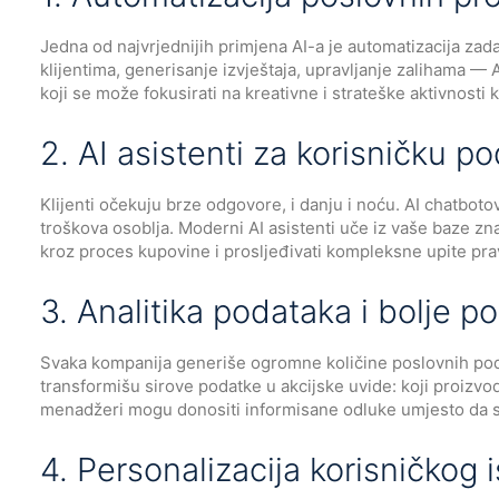
Jedna od najvrjednijih primjena AI-a je automatizacija zad
klijentima, generisanje izvještaja, upravljanje zalihama —
koji se može fokusirati na kreativne i strateške aktivnosti k
2. AI asistenti za korisničku p
Klijenti očekuju brze odgovore, i danju i noću. AI chatbo
troškova osoblja. Moderni AI asistenti uče iz vaše baze zn
kroz proces kupovine i prosljeđivati kompleksne upite pr
3. Analitika podataka i bolje p
Svaka kompanija generiše ogromne količine poslovnih podat
transformišu sirove podatke u akcijske uvide: koji proizvod
menadžeri mogu donositi informisane odluke umjesto da se 
4. Personalizacija korisničkog 