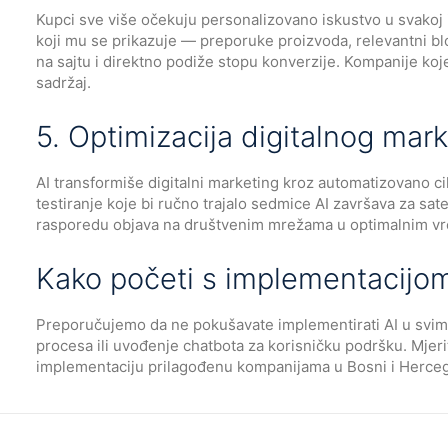
Kupci sve više očekuju personalizovano iskustvo u svakoj i
koji mu se prikazuje — preporuke proizvoda, relevantni b
na sajtu i direktno podiže stopu konverzije. Kompanije koje
sadržaj.
5. Optimizacija digitalnog mar
AI transformiše digitalni marketing kroz automatizovano ci
testiranje koje bi ručno trajalo sedmice AI završava za sa
rasporedu objava na društvenim mrežama u optimalnim vrem
Kako početi s implementacijom
Preporučujemo da ne pokušavate implementirati AI u svim 
procesa ili uvođenje chatbota za korisničku podršku. Mjeri
implementaciju prilagođenu kompanijama u Bosni i Hercegov