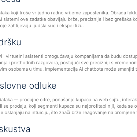
ataka koji troše vrijedno radno vrijeme zaposlenika. Obrada fakt
 AI sistemi ove zadatke obavljaju brže, preciznije i bez grešaka
oje zahtijevaju ljudski sud i ekspertizu.
odršku
tovi i virtuelni asistenti omogućavaju kompanijama da budu dos
anja i prethodnih razgovora, postajući sve precizniji s vremenom
avim osobama u timu. Implementacija AI chatbota može smanjiti 
oslovne odluke
aka — prodajne cifre, ponašanje kupaca na web sajtu, interakci
i se prodaju, koji segmenti kupaca su najprofitabilniji, kada se 
oslanjaju na intuiciju, što znači brže reagovanje na promjene t
iskustva