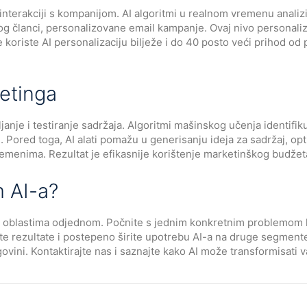
nterakciji s kompanijom. AI algoritmi u realnom vremenu analizi
log članci, personalizovane email kampanje. Ovaj nivo personal
 koriste AI personalizaciju bilježe i do 40 posto veći prihod od
ketinga
ljanje i testiranje sadržaja. Algoritmi mašinskog učenja identif
te. Pored toga, AI alati pomažu u generisanju ideja za sadržaj, o
enima. Rezultat je efikasnije korištenje marketinškog budžeta
 AI-a?
oblastima odjednom. Počnite s jednim konkretnim problemom koj
te rezultate i postepeno širite upotrebu AI-a na druge segmente 
ini. Kontaktirajte nas i saznajte kako AI može transformisati 