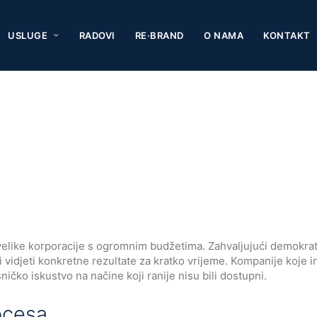
USLUGE
RADOVI
RE·BRAND
O NAMA
KONTAKT
velike korporacije s ogromnim budžetima. Zahvaljujući demokratiz
i vidjeti konkretne rezultate za kratko vrijeme. Kompanije koje
čko iskustvo na načine koji ranije nisu bili dostupni.
ocesa